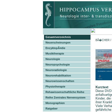
Gesamtverzeichnis
BÃ�CHER
/
Neuerscheinungen
EnzyklopÃ¤die
Musiktherapie
Neurologie
Neuropsychologie
Neuroradiologie
Neurorehabilitation
Neurowissenschaften
Physiotherapie
Kurztext
Diese DVD h
Rehawissenschaftliche Reihe
anfallsarti
Reihe Zentrales Nervensystem
Kinder, die
ihrer Kran
Monographien
Viele Verha
Ratgeber
gefährliche