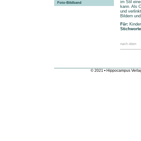
im Stil ein
Foto-Bildband
kann. Als O
und verlink
Bildern und
Für:
Kinder
Stichwort
nach oben
© 2021 • Hippocampus Verla