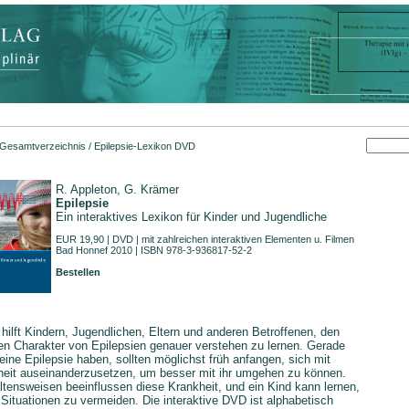
Gesamtverzeichnis
/ Epilepsie-Lexikon DVD
R. Appleton, G. Krämer
Epilepsie
Ein interaktives Lexikon für Kinder und Jugendliche
EUR 19,90 | DVD | mit zahlreichen interaktiven Elementen u. Filmen
Bad Honnef 2010 | ISBN 978-3-936817-52-2
Bestellen
ilft Kindern, Jugendlichen, Eltern und anderen Betroffenen, den
gen Charakter von Epilepsien genauer verstehen zu lernen. Gerade
 eine Epilepsie haben, sollten möglichst früh anfangen, sich mit
kheit auseinanderzusetzen, um besser mit ihr umgehen zu können.
ltensweisen beeinflussen diese Krankheit, und ein Kind kann lernen,
 Situationen zu vermeiden. Die interaktive DVD ist alphabetisch