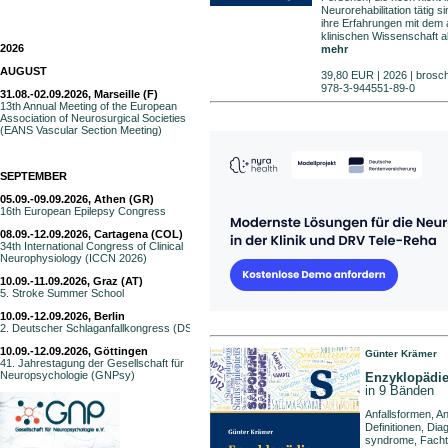
Neurorehabilitation tätig sin
ihre Erfahrungen mit dem 
klinischen Wissenschaft ab
2026
mehr
AUGUST
39,80 EUR | 2026 | broschi
978-3-944551-89-0
31.08.-02.09.2026, Marseille (F)
13th Annual Meeting of the European
Association of Neurosurgical Societies
(EANS Vascular Section Meeting)
SEPTEMBER
05.09.-09.09.2026, Athen (GR)
16th European Epilepsy Congress
08.09.-12.09.2026, Cartagena (COL)
34th International Congress of Clinical
Neurophysiology (ICCN 2026)
10.09.-11.09.2026, Graz (AT)
5. Stroke Summer School
10.09.-12.09.2026, Berlin
2. Deutscher Schlaganfallkongress (DSG)
10.09.-12.09.2026, Göttingen
Günter Krämer
41. Jahrestagung der Gesellschaft für
Neuropsychologie (GNPsy)
Enzyklopädie
in 9 Bänden
Anfallsformen, A
Definitionen, Diag
syndrome, Fachte