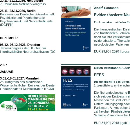
20.11.-21.11.2026, Heidelberg
7. Parkinson-Netzwerkkongress
André Lehmann
25.11.-28.11.2026, Berlin
Kongress der Deutschen Gesellschaft für
Evidenzbasierte Neu
Psychiatrie und Psychotherapie,
Psychosomatik und Nervenheilkunde
Ein kompakter Leitfaden fü
(DGPPN)
Die therapeutischen Disz
von traditionellen Schul
doch nie ihre Wirksamkeit
DEZEMBER
evidenzbasierte Therapie
neurologischer Patienten
03.12.-05.12.2026, Dresden
Jahreskongress der Dt. Ges. für
EUR 29,90 | 2020 | brosch
interdisziplinäre Neurorehabilitation (DGiNR)
2027
Ulrich Brinkmann, Chri
JANUAR
FEES
3.01.-15.01.2027, Mannheim
28. Kongress des Medizinisch-
Die funktionelle Schlucku
Wissenschaftlichen Beirates der Deutschen
2. aktualisierte und erweite
Gesellschaft für Muskelkranke (DGM)
Die fiberendoskopische E
sich seit der Erstbeschr
Menschen mit Schluckstör
Untersuchungsgang sowie
Parkinson, Amyotropher L
zahlreichen Filmbeispiele
Schluck-Phänomene bei Pa
EUR 34,90 | 2018 | geb. 