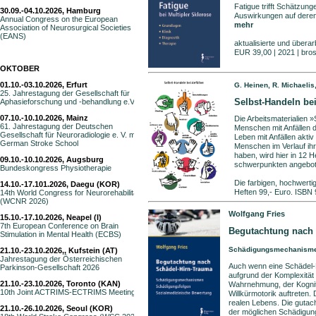
Fatigue trifft Schätzun
30.09.-04.10.2026, Hamburg
Auswirkungen auf deren 
Annual Congress on the European
mehr
Association of Neurosurgical Societies
(EANS)
aktualisierte und überar
EUR 39,00 | 2021 | bros
OKTOBER
01.10.-03.10.2026, Erfurt
G. Heinen, R. Michaelis
25. Jahrestagung der Gesellschaft für
Selbst-Handeln bei
Aphasieforschung und -behandlung e.V.
07.10.-10.10.2026, Mainz
Die Arbeitsmaterialien 
61. Jahrestagung der Deutschen
Menschen mit Anfällen d
Gesellschaft für Neuroradiologie e. V. mit 8th
Leben mit Anfällen akti
German Stroke School
Menschen im Verlauf ih
haben, wird hier in 12 
09.10.-10.10.2026, Augsburg
schwerpunkten angebo
Bundeskongress Physiotherapie
Die farbigen, hochwerti
14.10.-17.101.2026, Daegu (KOR)
Heften 99,- Euro. ISBN
14th World Congress for Neurorehabilitation
(WCNR 2026)
Wolfgang Fries
15.10.-17.10.2026, Neapel (I)
7th European Conference on Brain
Begutachtung nach 
Stimulation in Mental Health (ECBS)
Schädigungsmechanismen
21.10.-23.10.2026,, Kufstein (AT)
Jahrestagung der Österreichischen
Auch wenn eine Schädel-H
Parkinson-Gesellschaft 2026
aufgrund der Komplexität
21.10.-23.10.2026, Toronto (KAN)
Wahrnehmung, der Kogniti
10th Joint ACTRIMS-ECTRIMS Meeting
Willkürmotorik auftreten.
realen Lebens. Die gutach
21.10.-26.10.2026, Seoul (KOR)
der möglichen Schädigun