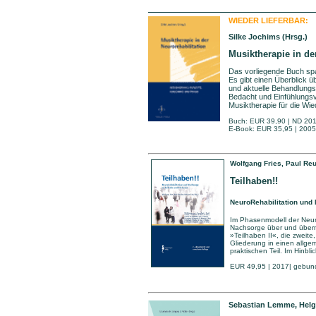
WIEDER LIEFERBAR:
Silke Jochims (Hrsg.)
Musiktherapie in de
Das vorliegende Buch spa
Es gibt einen Überblick ü
und aktuelle Behandlungsa
Bedacht und Einfühlungs
Musiktherapie für die Wie
Buch: EUR 39,90 | ND 2018
E-Book: EUR 35,95 | 2005
Wolfgang Fries, Paul Reu
Teilhaben!!
NeuroRehabilitation und
Im Phasenmodell der Neuro
Nachsorge über und überni
»Teilhaben II«, die zweit
Gliederung in einen allge
praktischen Teil. Im Hinbl
EUR 49,95 | 2017| gebund
Sebastian Lemme, Helga