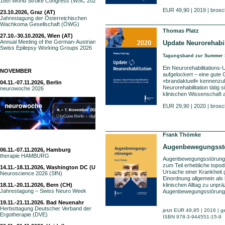
18th World Stroke Congress (WSC 2026)
EUR 49,90 | 2019 | brosc
23.10.2026, Graz (AT)
Jahrestagung der Österreichischen
Wachkoma Gesellschaft (ÖWG)
Thomas Platz
27.10.-30.10.2026, Wien (AT)
Annual Meeting of the German-Austrian-
Update Neurorehabil
Swiss Epilepsy Working Groups 2026
Tagungsband zur Summer S
Ein Neurorehabilitations-
NOVEMBER
aufgelockert – eine gute G
»brandaktuell« kennen­zul
04.11.-07.11.2026, Berlin
Neurorehabilitation tätig 
neurowoche 2026
klinischen Wissenschaft 
EUR 29,90 | 2020 | brosc
Frank Thömke
Augenbewegungsst
06.11.-07.11.2026, Hamburg
therapie HAMBURG
Augenbewegungsstörunge
zum Teil erhebliche topo
14.11.-18.11.2026, Washington DC (USA)
Ursache einer Krankheit g
Neuroscience 2026 (SfN)
Einordnung allgemein als k
18.11.-20.11.2026, Bern (CH)
klinischen Alltag zu unp
Jahrestagung – Swiss Neuro Week
Augenbewegungsstörun
19.11.-21.11.2026. Bad Neuenahr
Herbsttagung Deutscher Verband der
jetzt
EUR 49,95 | 2016 | geb
Ergotherapie (DVE)
ISBN 978-3-944551-15-9