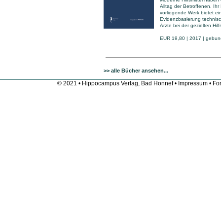
Alltag der Betroffenen. Ih
vorliegende Werk bietet e
Evidenzbasierung technisch
Ärzte bei der gezielten Hil
EUR 19,80 | 2017 | gebun
>> alle Bücher ansehen...
© 2021 • Hippocampus Verlag, Bad Honnef •
Impressum
• Fon