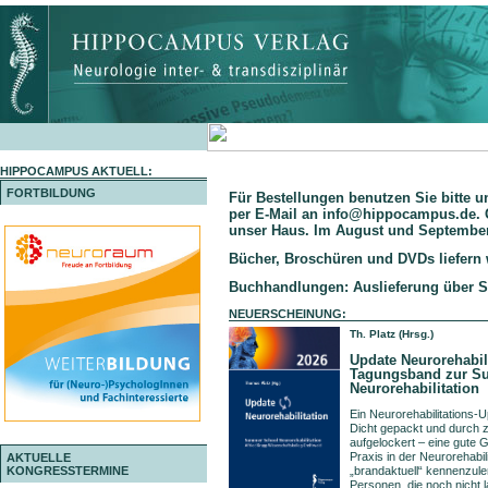
HIPPOCAMPUS AKTUELL:
FORTBILDUNG
Für Bestellungen benutzen Sie bitte u
per E-Mail an
info@hippocampus.de
.
unser Haus. Im August und September i
Bücher, Broschüren und DVDs liefern 
Buchhandlungen: Auslieferung über S
NEUERSCHEINUNG:
Th. Platz (Hrsg.)
Update
Neurorehabili
Tagungsband zur S
Neurorehabilitation
Ein Neurorehabilitations-
U
Dicht gepackt und durch z
aufgelockert – eine gute G
Praxis in der Neurorehabil
AKTUELLE
KONGRESSTERMINE
„brandaktuell“ kennen­zuler
Personen, die noch nicht l