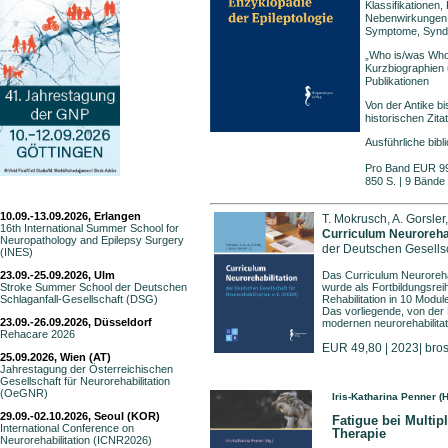
Klassifikationen,
Nebenwirkungen,
Symptome, Synd
„Who is/was Who“
Kurzbiographien 
Publikationen
Von der Antike b
historischen Zita
Ausführliche bib
Pro Band EUR 99,
850 S. | 9 Bände
10.09.-13.09.2026, Erlangen
T. Mokrusch, A. Gorsler,
16th International Summer School for
Curriculum Neurorehab
Neuropathology and Epilepsy Surgery
der Deutschen Gesellsc
(INES)
23.09.-25.09.2026, Ulm
Das Curriculum Neurorehab
Stroke Summer School der Deutschen
wurde als Fortbildungsreih
Schlaganfall-Gesellschaft (DSG)
Rehabilitation in 10 Modul
Das vorliegende, von de
23.09.-26.09.2026, Düsseldorf
modernen neurorehabilita
Rehacare 2026
EUR 49,80 | 2023| bros
25.09.2026, Wien (AT)
Jahrestagung der Österreichischen
Gesellschaft für Neurorehabilitation
(OeGNR)
Iris-Katharina Penner (H
29.09.-02.10.2026, Seoul (KOR)
Fatigue bei Multip
International Conference on
Therapie
Neurorehabilitation (ICNR2026)