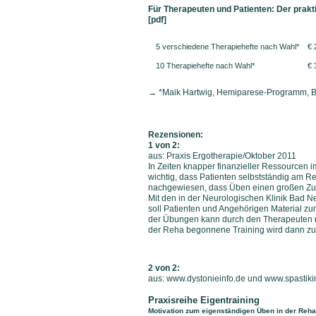
F
ür Therapeuten und Patienten: Der prak
[pdf]
5 verschiedene Therapiehefte nach Wahl*
€ 
10 Therapiehefte nach Wahl*
€ 
→ *Maik Hartwig, Hemiparese-Programm, B
Rezensionen:
1 von 2:
aus: Praxis Ergotherapie/Oktober 2011
In Zeiten knapper finanzieller Ressourcen
wichtig, dass Patienten selbstständig am R
nachgewiesen, dass Üben einen großen Zuge
Mit den in der Neurologischen Klinik Bad 
soll Patienten und Angehörigen Material 
der Übungen kann durch den Therapeuten 
der Reha begonnene Training wird dann zu 
2 von 2:
aus:
www.dystonieinfo.de
und
www.spastiki
Praxisreihe Eigentraining
Motivation zum eigenständigen Üben in der Rehab