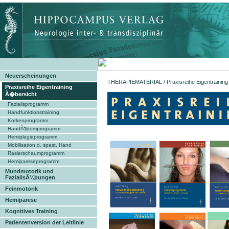
Neuerscheinungen
THERAPIEMATERIAL
/ Praxisreihe Eigentrainin
Praxisreihe Eigentraining
Ã�bersicht
Fazialisprogramm
Handfunktionstraining
Korkenprogramm
HandÃ¶demprogramm
Hemiplegieprogramm
Mobilisation d. spast. Hand
Rasierschaumprogramm
Hemipareseprogramm
Mundmotorik und
FazialisÃ¼bungen
Feinmotorik
Hemiparese
Kognitives Training
Patientenversion der Leitlinie