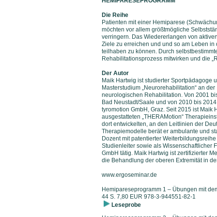
HEMIPARESEPROGRAMM
Die Reihe
Patienten mit einer Hemiparese (Schwächun
möchten vor allem größtmögliche Selbststän
verringern. Das Wiedererlangen von aktive
Ziele zu erreichen und und so am Leben in d
teilhaben zu können. Durch selbstbestimm
Rehabilitationsprozess mitwirken und die „
Der Autor
Maik Hartwig ist studierter Sportpädagoge 
Masterstudium „Neurorehabilitation“ an der 
neurologischen Rehabilitation. Von 2001 bi
Bad Neustadt/Saale und von 2010 bis 2014 w
tyromotion GmbH, Graz. Seit 2015 ist Maik 
ausgestatteten „THERAMotion“ Therapieinsti
dort entwickelten, an den Leitlinien der Deu
Therapiemodelle berät er ambulante und stat
Dozent mit patentierter Weiterbildungsreihe 
Studienleiter sowie als Wissenschaftlicher
GmbH tätig. Maik Hartwig ist zertifizierter
die Behandlung der oberen Extremität in der
www.ergoseminar.de
Hemipareseprogramm 1 – Übungen mit dem
44 S. 7,80 EUR 978-3-944551-82-1
Leseprobe