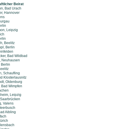
tlicher Beirat
nn, Bad Urach
ler, Hannover
ens
Burgau
rlin
on, Leipzig
ich
rlin
h, Beelitz
pl, Berlin
heinfelden
cker, Bad Wildbad
l, Neuhausen
 Berlin
eelitz
h, Schaufling
d Klosterlausnitz
ndt, Oldenburg
, Bad Wimpfen
achen
heim, Leipzig
, Saarbrücken
g, Valens
Meerbusch
ad Aibling
fach
Zürich
Allensbach