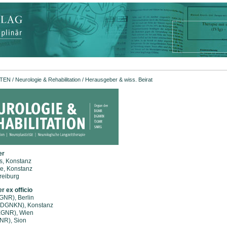
FTEN
/
Neurologie & Rehabilitation
/ Herausgeber & wiss. Beirat
er
s, Konstanz
le, Konstanz
Freiburg
r ex officio
GNR), Berlin
 (DGNKN), Konstanz
EGNR), Wien
NR), Sion