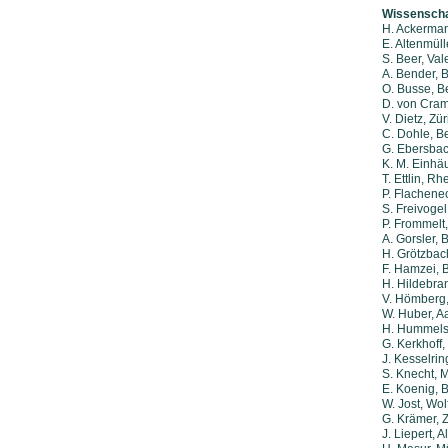
Wissenschaf
H. Ackerma
E. Altenmül
S. Beer, Val
A. Bender, 
O. Busse, Be
D. von Cram
V. Dietz, Zür
C. Dohle, Be
G. Ebersbac
K. M. Einhäu
T. Ettlin, R
P. Flachene
S. Freivoge
P. Frommelt,
A. Gorsler, B
H. Grötzbac
F. Hamzei, B
H. Hildebra
V. Hömberg
W. Huber, A
H. Hummels
G. Kerkhoff
J. Kesselrin
S. Knecht, 
E. Koenig, B
W. Jost, Wol
G. Krämer, 
J. Liepert, 