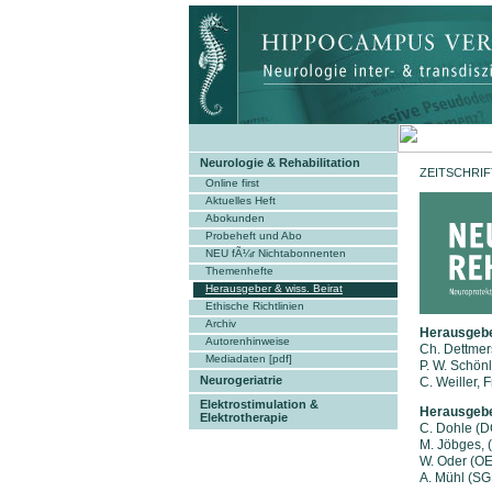
Neurologie & Rehabilitation
ZEITSCHRI
Online first
Aktuelles Heft
Abokunden
Probeheft und Abo
NEU fÃ¼r Nichtabonnenten
Themenhefte
Herausgeber & wiss. Beirat
Ethische Richtlinien
Archiv
Herausgeb
Autorenhinweise
Ch. Dettmer
Mediadaten [pdf]
P. W. Schön
Neurogeriatrie
C. Weiller, 
Elektrostimulation &
Herausgebe
Elektrotherapie
C. Dohle (D
M. Jöbges,
W. Oder (O
A. Mühl (SG