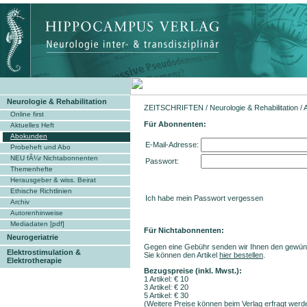
Neurologie & Rehabilitation
ZEITSCHRIFTEN
/
Neurologie & Rehabilitation
/ 
Online first
Für Abonnenten:
Aktuelles Heft
Abokunden
E-Mail-Adresse:
Probeheft und Abo
NEU fÃ¼r Nichtabonnenten
Passwort:
Themenhefte
Herausgeber & wiss. Beirat
Ethische Richtlinien
Ich habe mein Passwort vergessen
Archiv
Autorenhinweise
Mediadaten [pdf]
Für Nichtabonnenten:
Neurogeriatrie
Gegen eine Gebühr senden wir Ihnen den gewüns
Elektrostimulation &
Sie können den Artikel
hier bestellen
.
Elektrotherapie
Bezugspreise (inkl. Mwst.):
1 Artikel: € 10
3 Artikel: € 20
5 Artikel: € 30
(Weitere Preise können beim Verlag erfragt werd