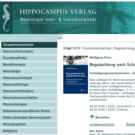
Gesamtverzeichnis
BÃ�CHER
/
Gesamtverzeichnis
/ Begutachtung
Neuerscheinungen
Wolfgang Fries
EnzyklopÃ¤die
Begutachtung nach Sch
Musiktherapie
Neurologie
Schädigungsmechanismen - Sc
Neuropsychologie
Das vorliegende Werk berücksich
zwanzig Jahre, die wesentliche 
Neuroradiologie
Abläufe beim Unfallgeschehen, 
funktionellen Unfallfolgen, d. h
Neurorehabilitation
Schädel-Hirn-Trauma – beitragen 
Fachgesellschaften sowie den Em
Neurowissenschaften
auseinander.
Physiotherapie
49,90 EUR | 2020 | broschiert |
39,90 EUR | 2020 | E-Book
Rehawissenschaftliche Reihe
Reihe Zentrales Nervensystem
Bestellen
Monographien
Vorwo
Inhaltsverzeichnis
Ratgeber
Der Autor:
Prof. Dr. Wolfgang Fries studie