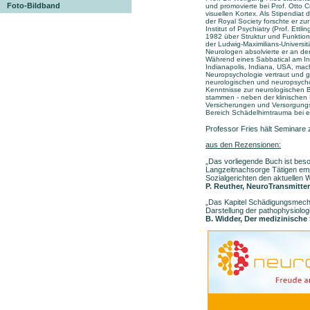
Foto-Bildband
und promovierte bei Prof. Otto C
visuellen Kortex. Als Stipendia
der Royal Society forschte er z
Institut of Psychiatry (Prof. Ettl
1982 über Struktur und Funktion
der Ludwig-Maximilians-Universi
Neurologen absolvierte er an de
Während eines Sabbatical am Inst
Indianapolis, Indiana, USA, mach
Neuropsychologie vertraut und 
neurologischen und neuropsycholo
Kenntnisse zur neurologischen 
stammen - neben der klinischen E
Versicherungen und Versorgungsäm
Bereich Schädelhirntrauma bei ei
Professor Fries hält Seminare
aus den Rezensionen:
„Das vorliegende Buch ist beson
Langzeitnachsorge Tätigen emp
Sozialgerichten den aktuellen
P. Reuther, NeuroTransmitter
„Das Kapitel Schädigungsmecha
Darstellung der pathophysiolo
B. Widder, Der medizinische