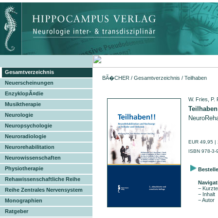
Gesamtverzeichnis
BÃ�CHER
/
Gesamtverzeichnis
/ Teilhaben
Neuerscheinungen
EnzyklopÃ¤die
W. Fries, P.
Musiktherapie
Teilhaben
Neurologie
NeuroRehab
Neuropsychologie
Neuroradiologie
EUR 49,95 | 
Neurorehabilitation
ISBN 978-3-
Neurowissenschaften
Physiotherapie
Bestell
Rehawissenschaftliche Reihe
Navigat
− Kurzte
Reihe Zentrales Nervensystem
− Inhalt
− Autor
Monographien
Ratgeber