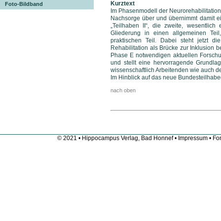
Kurztext
Foto-Bildband
Im Phasenmodell der Neurorehabilitation 
Nachsorge über und übernimmt damit ein
„Teilhaben II“, die zweite, wesentlic
Gliederung in einen allgemeinen Tei
praktischen Teil. Dabei steht jetzt
Rehabilitation als Brücke zur Inklusion b
Phase E notwendigen aktuellen Forsch
und stellt eine hervorragende Grundla
wissenschaftlich Arbeitenden wie auch de
Im Hinblick auf das neue Bundesteilhabeg
nach oben
© 2021 • Hippocampus Verlag, Bad Honnef •
Impressum
• Fon