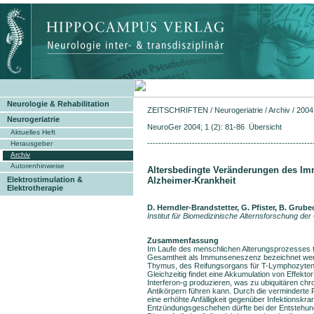
Neurologie & Rehabilitation
ZEITSCHRIFTEN
/
Neurogeriatrie
/
Archiv
/
2004
Neurogeriatrie
NeuroGer 2004; 1 (2): 81-86 Übersicht
Aktuelles Heft
-----------------------------------------------------------
Herausgeber
Archiv
Autorenhinweise
Altersbedingte Veränderungen des Im
Alzheimer-Krankheit
Elektrostimulation &
Elektrotherapie
D. Herndler-Brandstetter, G. Pfister, B. Grub
Institut für Biomedizinische Alternsforschung d
Zusammenfassung
Im Laufe des menschlichen Alterungsprozesses t
Gesamtheit als Immunseneszenz bezeichnet werde
Thymus, des Reifungsorgans für T-Lymphozyten. D
Gleichzeitig findet eine Akkumulation von Effekt
Interferon-g produzieren, was zu ubiquitären ch
Antikörpern führen kann. Durch die verminderte
eine erhöhte Anfälligkeit gegenüber Infektionskr
Entzündungsgeschehen dürfte bei der Entstehung 