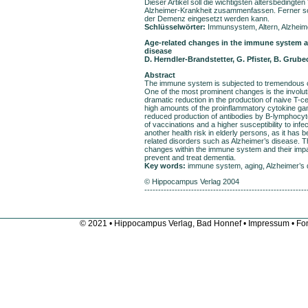
Dieser Artikel soll die wichtigsten altersbedin
Alzheimer-Krankheit zusammenfassen. Ferner sol
der Demenz eingesetzt werden kann.
Schlüsselwörter:
Immunsystem, Altern, Alzheim
Age-related changes in the immune system a
disease
D. Herndler-Brandstetter, G. Pfister, B. Grub
Abstract
The immune system is subjected to tremendous 
One of the most prominent changes is the involut
dramatic reduction in the production of naive T-c
high amounts of the proinflammatory cytokine ga
reduced production of antibodies by B-lymphocyt
of vaccinations and a higher susceptibility to in
another health risk in elderly persons, as it has
related disorders such as Alzheimer’s disease. T
changes within the immune system and their impa
prevent and treat dementia.
Key words:
immune system, aging, Alzheimer’s 
© Hippocampus Verlag 2004
-----------------------------------------------------------
© 2021 • Hippocampus Verlag, Bad Honnef •
Impressum
• Fon