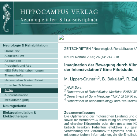
Neurologie & Rehabilitation
ZEITSCHRIFTEN
/
Neurologie & Rehabilitation
/
Online first
Aktuelles Heft
Neurol Rehabil 2020; 
Abokunden
Imagination der Bewegung durch Vibrat
Probeheft und Abo
der Intensivstation? Eine Pilotstudie
NEU fÃ¼r Nichtabonnenten
Themenhefte
1,2
3
M. Lippert-Grüner
, B. Bakaláø
, R. Za
Herausgeber & wiss. Beirat
Ethische Richtlinien
1
ANR Bonn
Archiv
2
Department of Rehabilitation Medicine FNKV 3l
Autorenhinweise
3
Department of Burn Medicine FNKV 3lf UK Pra
Mediadaten [pdf]
4
Department of Anaesthesiology and Resuscitat
Neurogeriatrie
Zusammenfassung
Elektrostimulation &
Die Optimierung der motorischen Leistung und d
Elektrotherapie
sowie die vermehrte Ausschüttung neurotropher 
auf einzelne Körperteile oder den gesamten Kö
kritisch kranken Patienten effektiver zu ge
Verwendung des Vibramoov™-Systems sein. Gezi
mit sensorischen Informationen, die die Empfi