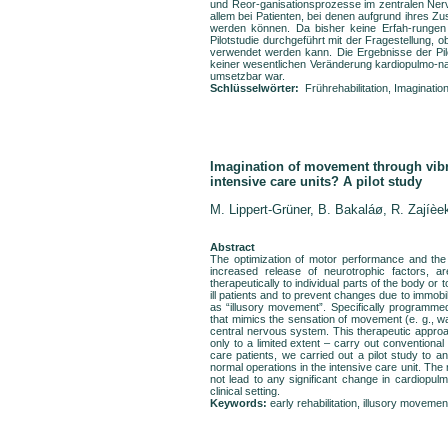
und Reor-ganisationsprozesse im zentralen Ner
allem bei Patienten, bei denen aufgrund ihres 
werden können. Da bisher keine Erfah-rungen z
Pilotstudie durchgeführt mit der Fragestellung, o
verwendet werden kann. Die Ergebnisse der Pil
keiner wesentlichen Veränderung kardiopulmo-nal
umsetzbar war.
Schlüsselwörter:
Frührehabilitation, Imaginati
Imagination of movement through vibra
intensive care units? A pilot study
M. Lippert-Grüner, B. Bakaláø, R. Zajíèe
Abstract
The optimization of motor performance and the 
increased release of neurotrophic factors, a
therapeutically to individual parts of the body or 
ill patients and to prevent changes due to immobil
as “illusory movement”. Specifically programme
that mimics the sensation of movement (e. g., w
central nervous system. This therapeutic approach
only to a limited extent – carry out conventiona
care patients, we carried out a pilot study to 
normal operations in the intensive care unit. The
not lead to any significant change in cardiopu
clinical setting.
Keywords:
early rehabilitation, illusory movemen