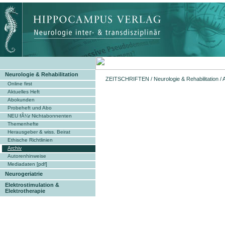
Neurologie & Rehabilitation
ZEITSCHRIFTEN
/
Neurologie & Rehabilitation
/
Online first
Aktuelles Heft
Abokunden
Probeheft und Abo
NEU fÃ¼r Nichtabonnenten
Themenhefte
Herausgeber & wiss. Beirat
Ethische Richtlinien
Archiv
Autorenhinweise
Mediadaten [pdf]
Neurogeriatrie
Elektrostimulation &
Elektrotherapie