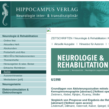
Neurologie & Rehabilitation
ZEITSCHRIFTEN
/
Neurologie & Rehabilitation
/
Online first
l
Aktuelle Ausgabe
l
Hinweise für Autoren
l 
Aktuelles Heft
Abokunden
Probeheft und Abo
NEU fÃ¼r Nichtabonnenten
Themenhefte
Herausgeber & wiss. Beirat
Ethische Richtlinien
Archiv
Autorenhinweise
6/1998
Mediadaten [pdf]
Neurogeriatrie
Grundlagen von Aktivierungsstudien mittels
Elektrostimulation &
Kernspintomographie
[abstract]
[
Volltext op
Elektrotherapie
Dettmers, Kiebel, Rijntjes, Rzanny, Weiller
Vergleich von Prognose und Ergebnis der Re
[abstract]
[Volltext open access]
Lindemuth, Dillmann, Vaterrodt, Kaiser, Spiegel, 