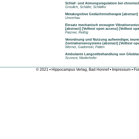
Schlaf- und Atmungsregulation bei chronis
Greulich, Schäfer, Schläfke
Metakognitive Gedächtnistherapie
[abstract]
Unverhau
Einsatz mechanisch erzeugter Vibrationsreiz
[abstract]
[Volltext open access]
[
Volltext op
Patzner, Reißig
Verordnung und Nutzung aufwendiger, teurer
Zentralnervensystems
[abstract]
[
Volltext op
Werner, Gadomski, Palten
Ambulante Langzeitbehandlung von Gliobla
Sczesni, Niederhofer
© 2021 • Hippocampus Verlag, Bad Honnef •
Impressum
• Fon