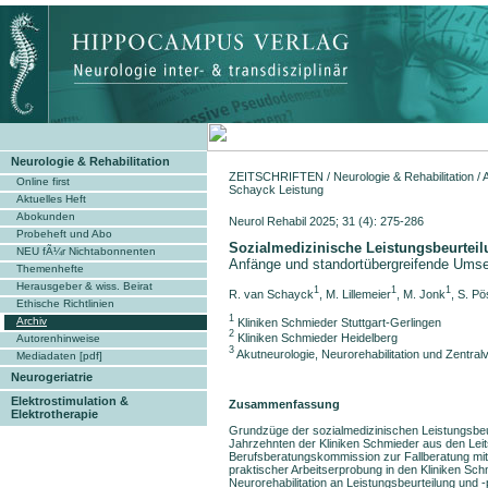
Neurologie & Rehabilitation
ZEITSCHRIFTEN
/
Neurologie & Rehabilitation
/
Online first
Schayck Leistung
Aktuelles Heft
Abokunden
Neurol Rehabil 2025; 31 (4): 275-286
Probeheft und Abo
Sozialmedizinische Leistungsbeurteil
NEU fÃ¼r Nichtabonnenten
Anfänge und standortübergreifende Umse
Themenhefte
Herausgeber & wiss. Beirat
1
1
1
R. van Schayck
, M. Lillemeier
, M. Jonk
, S. Pö
Ethische Richtlinien
1
Archiv
Kliniken Schmieder Stuttgart-Gerlingen
2
Kliniken Schmieder Heidelberg
Autorenhinweise
3
Akutneurologie, Neurorehabilitation und Zentral
Mediadaten [pdf]
Neurogeriatrie
Elektrostimulation &
Zusammenfassung
Elektrotherapie
Grundzüge der sozialmedizinischen Leistungsbeu
Jahrzehnten der Kliniken Schmieder aus den Leit
Berufsberatungskommission zur Fallberatung mit 
praktischer Arbeitserprobung in den Kliniken Sch
Neurorehabilitation an Leistungsbeurteilung und -