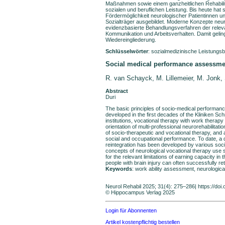
Maßnahmen sowie einem ganzheitlichen Rehabilitat
sozialen und beruflichen Leistung. Bis heute hat s
Fördermöglichkeit neurologischer Patientinnen u
Sozialträger ausgebildet. Moderne Konzepte neu
evidenzbasierte Behandlungsverfahren der relev
Kommunikation und Arbeitsverhalten. Damit geling
Wiedereingliederung.
Schlüsselwörter
: sozialmedizinische Leistungsb
Social medical performance assessmen
R. van Schayck, M. Lillemeier, 
Abstract
Duri
The basic principles of socio-medical performan
developed in the first decades of the Kliniken Sc
institutions, vocational therapy with work therapy
orientation of multi-professional neurorehabilit
of socio-therapeutic and vocational therapy, and a h
social and occupational performance. To date, a di
reintegration has been developed by various socia
concepts of neurological vocational therapy us
for the relevant limitations of earning capacity 
people with brain injury can often successfully re
Keywords
: work ability assessment, neurologica
Neurol Rehabil 2025; 31(4): 275–286| https://do
© Hippocampus Verlag 2025
Login für Abonnenten
Artikel kostenpflichtig bestellen