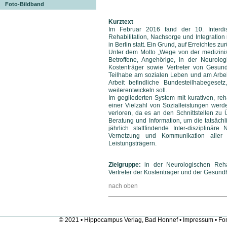
Foto-Bildband
Kurztext
Im Februar 2016 fand der 10. Interdis
Rehabilitation, Nachsorge und Integratio
in Berlin statt. Ein Grund, auf Erreichtes 
Unter dem Motto „Wege von der medizinisc
Betroffene, Angehörige, in der Neurolog
Kostenträger sowie Vertreter von Gesund
Teilhabe am sozialen Leben und am Arbe
Arbeit befindliche Bundesteilhabegeset
weiterentwickeln soll.
Im gegliederten System mit kurativen, reh
einer Vielzahl von Sozialleistungen wer
verloren, da es an den Schnittstellen z
Beratung und Information, um die tatsäc
jährlich stattfindende Inter-disziplinä
Vernetzung und Kommunikation aller b
Leistungsträgern.
Zielgruppe:
in der Neurologischen Rehab
Vertreter der Kostenträger und der Gesundh
nach oben
© 2021 • Hippocampus Verlag, Bad Honnef •
Impressum
• Fon