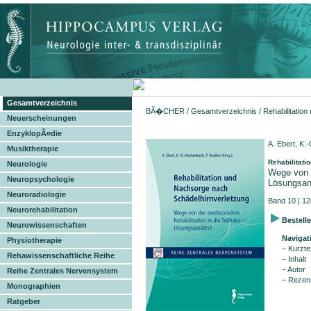
Gesamtverzeichnis
BÃ�CHER
/
Gesamtverzeichnis
/ Rehabilitatio
Neuerscheinungen
EnzyklopÃ¤die
A. Ebert, K.
Musiktherapie
Rehabilitati
Neurologie
Wege von d
Neuropsychologie
Lösungsan
Neuroradiologie
Band 10 | 12
Neurorehabilitation
Bestell
Neurowissenschaften
Navigat
Physiotherapie
− Kurzte
Rehawissenschaftliche Reihe
− Inhalt
− Autor
Reihe Zentrales Nervensystem
− Rezen
Monographien
Ratgeber