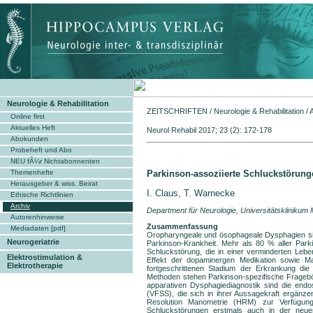
Neurologie & Rehabilitation
ZEITSCHRIFTEN
/
Neurologie & Rehabilitation
/
Online first
Aktuelles Heft
Neurol Rehabil 2017; 23 
Abokunden
Probeheft und Abo
NEU fÃ¼r Nichtabonnenten
Parkinson-assoziierte Schluckstörung
Themenhefte
Herausgeber & wiss. Beirat
I. Claus, T. Warnecke
Ethische Richtlinien
Archiv
Department für Neurologie, Universitätsklinikum
Autorenhinweise
Zusammenfassung
Mediadaten [pdf]
Oropharyngeale und ösophageale Dysphagien sin
Neurogeriatrie
Parkinson-Krankheit. Mehr als 80 % aller Parki
Schluckstörung, die in einer verminderten Leb
Elektrostimulation &
Effekt der dopaminergen Medikation sowie Ma
Elektrotherapie
fortgeschrittenen Stadium der Erkrankung die h
Methoden stehen Parkinson-spezifische Fragebög
apparativen Dysphagiediagnostik sind die end
(VFSS), die sich in ihrer Aussagekraft ergänz
Resolution Manometrie (HRM) zur Verfügung.
Schluckstörungen erstmals auch in der neuen 