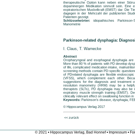
therapeutische Option kann neben einer Störu
dopaminergen Medikation sinnvoll sein. Eine 
expiratorischen Muskelkraft (EMST) dar. Die Tie
dagegen in der Mehrzahl der publizierten Studi
Patienten gezeigt.
Schlüsselwörter:
idiopathisches Parkinson-
Manometrie
Parkinson-related dysphagia: Diagnos
I. Claus, T. Warnecke
Abstract
Oropharyngeal and esophageal dysphagia are f
More than 80 % of patients with PD develop dyspha
of life, complicated medication intake, malnutrit
screening methods contain PD-specific questionna
of PDrelated dysphagia are flexible endoscopic
(VFSS), which complement each other. Becau
suggestions for the diagnosis and treatment o
resolution manometry (HRM) may be a helpful
therapists (SLTs), PD dysphagia may also be 
expiratory muscle strength training (EMST). Dee
clinically relevant effect on swallowing function in
Keywords:
Parkinson’s disease, dysphagia, FEE
© Hippocampus Verlag 2017
<< zurück
© 2021 • Hippocampus Verlag, Bad Honnef •
Impressum
• Fon