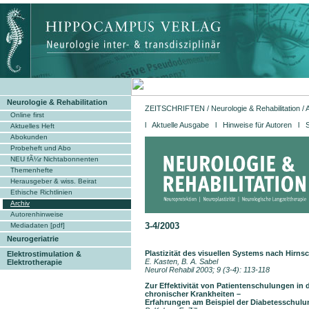
Neurologie & Rehabilitation
ZEITSCHRIFTEN
/
Neurologie & Rehabilitation
/
Online first
l
Aktuelle Ausgabe
l
Hinweise für Autoren
l 
Aktuelles Heft
Abokunden
Probeheft und Abo
NEU fÃ¼r Nichtabonnenten
Themenhefte
Herausgeber & wiss. Beirat
Ethische Richtlinien
Archiv
Autorenhinweise
3-4/2003
Mediadaten [pdf]
Neurogeriatrie
Plastizität des visuellen Systems nach Hir
Elektrostimulation &
E. Kasten, B. A. Sabel
Elektrotherapie
Neurol Rehabil 2003; 9 (3-4): 113-118
Zur Effektivität von Patientenschulungen in
chronischer Krankheiten –
Erfahrungen am Beispiel der Diabetesschul