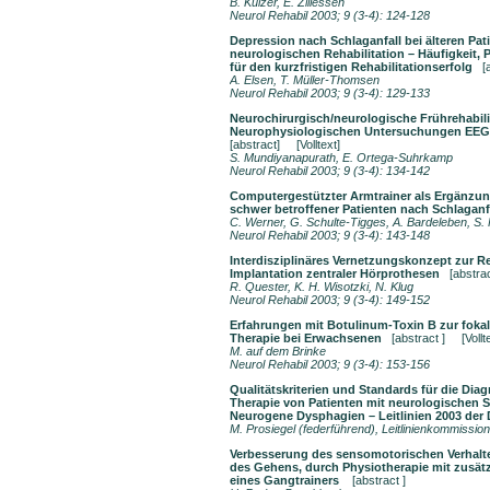
B. Kulzer, E. Zillessen
Neurol Rehabil 2003; 9 (3-4): 124-128
Depression nach Schlaganfall bei älteren Pati
neurologischen Rehabilitation – Häufigkeit, 
für den kurzfristigen Rehabilitationserfolg
[
A. Elsen, T. Müller-Thomsen
Neurol Rehabil 2003; 9 (3-4): 129-133
Neurochirurgisch/neurologische Frührehabili
Neurophysiologischen Untersuchungen EEG
[abstract]
[Volltext]
S. Mundiyanapurath, E. Ortega-Suhrkamp
Neurol Rehabil 2003; 9 (3-4): 134-142
Computergestützter Armtrainer als Ergänzun
schwer betroffener Patienten nach Schlagan
C. Werner, G. Schulte-Tigges, A. Bardeleben, S.
Neurol Rehabil 2003; 9 (3-4): 143-148
Interdisziplinäres Vernetzungskonzept zur Re
Implantation zentraler Hörprothesen
[abstrac
R. Quester, K. H. Wisotzki, N. Klug
Neurol Rehabil 2003; 9 (3-4): 149-152
Erfahrungen mit Botulinum-Toxin B zur foka
Therapie bei Erwachsenen
[abstract ]
[Vollt
M. auf dem Brinke
Neurol Rehabil 2003; 9 (3-4): 153-156
Qualitätskriterien und Standards für die Dia
Therapie von Patienten mit neurologischen 
Neurogene Dysphagien – Leitlinien 2003 d
M. Prosiegel (federführend), Leitlinienkommis
Verbesserung des sensomotorischen Verhalt
des Gehens, durch Physiotherapie mit zusät
eines Gangtrainers
[abstract ]