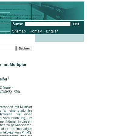
Suche
Sitemap
|
Kontakt
|
English
 mit Multipler
1
eifer
 Erlangen
n (DSHS), Köln
Personen mit Multipler
 an eine stationäre
igkeiten für einen
ige Voraussetzung, um
tionen können in diesem
ion zu gewährleisten.
einer dreimonatigen
en Aktivität von PmMS.