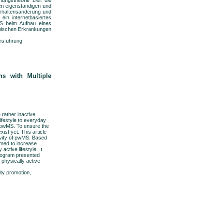
gstheorie zielt die
nen eigenständigen und
erhaltensänderung und
ein internetbasiertes
MS beim Aufbau eines
onischen Erkrankungen
hsführung
ns with Multiple
 rather inactive.
ifestyle to everyday
in pwMS. To ensure the
xist yet. This article
tivity of pwMS. Based
aimed to increase
ctive lifestyle. It
program presented
physically active
ity promotion,