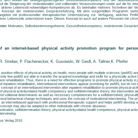
uf dem Modell der bewegungsbezogenen Gesundheitskompetenz und der Selbstbestimmun
auf die Steigerung der motivationalen und volitionalen Voraussetzungen sowie auf die für ei
 aktiven Lebensstil notwendigen Kompetenzen ab. Es beinhaltet mehrere Techniken der V
as Konzept der motivierenden Gesprächsführung. Mit dem vorgestellten Programm steht 
ngebot mit professioneller therapeutischer Unterstützung zur Verfügung, welches Pm
ktiven Lebensstils unterstützen kann. Dieses Konzept ist auch auf andere Personen mit chr
rter:
Motivation, Selbstbestimmungstheorie, Gesundheitskompetenz, motivierende Gespräc
f an internet-based physical activity promotion program for perso
 R. Streber
, P. Flachenecker
, K. Gusowski, W. Geidl,
A. Tallner
,K. Pfeifer
positive effects of physical activity on health, most people with multiple sclerosis (pwMS) are
only few pwMS are able to transfer the acquired knowledge and skills for a physically active l
atient rehabilitation. Thus, there is a need for effective programs to promote physical activity 
 of inpatient rehabilitation, internet­based interventions appear promising for pwMS, but do not e
concept of an internet­based intervention after inpatient rehabilitation to promote physical ac
of physical activity­related health competency and self­determination theory, the intervention 
nd volitional determinants as well as necessary competencies for a self­determined, physically a
veral behavioral change techniques and uses the concept of motivational interviewing. The 
 an internet­based approach with professional therapeutic support and helps pwMS develop a 
is concept may also be adapted to other individuals with chronic diseases.
otivation, self­determination theory, physical activity­related health competence, physical activ
nterviewing
us Verlag 2018