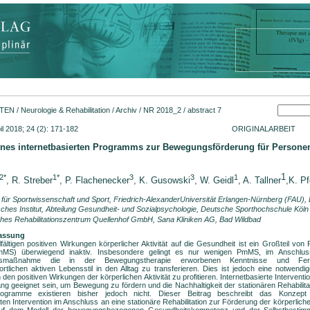
FTEN
/
Neurologie & Rehabilitation
/
Archiv
/
NR 2018_2
/ abstract 7
 Rehabil 2018; 24 (2): 171-182 ORIGINALARBEIT
ines internetbasierten Programms zur Bewegungsförderung für Personen
1
2*
1*
3
3
1
, R. Streber
, P. Flachenecker
, K. Gusowski
, W. Geidl
,
A. Tallner
,K. Pf
für Sportwissenschaft und Sport, Friedrich-AlexanderUniversität Erlangen-Nürnberg (FAU),
ches Institut, Abteilung Gesundheit- und Sozialpsychologie, Deutsche Sporthochschule Köl
hes Rehabilitationszentrum Quellenhof GmbH, Sana Kliniken AG, Bad Wildbad
assung
lfältigen positiven Wirkungen körperlicher Aktivität auf die Gesundheit ist ein Großteil von 
mMS) überwiegend inaktiv. Insbesondere gelingt es nur wenigen PmMS, im Anschluss
tionsmaßnahme die in der Bewegungstherapie erworbenen Kenntnisse und Fert
ortlichen aktiven Lebensstil in den Alltag zu transferieren. Dies ist jedoch eine notwend
on den positiven Wirkungen der körperlichen Aktivität zu profitieren. Internetbasierte Interven
 geeignet sein, um Bewegung zu fördern und die Nachhaltigkeit der stationären Rehabilitat
rogramme existieren bisher jedoch nicht. Dieser Beitrag beschreibt das Konzept 
rten Intervention im Anschluss an eine stationäre Rehabilitation zur Förderung der körperlich