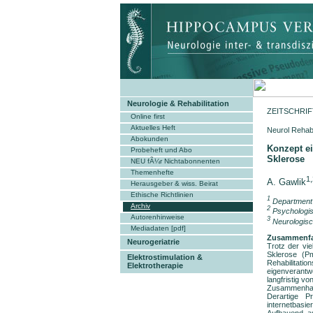
Neurologie & Rehabilitation
ZEITSCHRI
Online first
Aktuelles Heft
Neurol
Abokunden
Konzept e
Probeheft und Abo
Sklerose
NEU fÃ¼r Nichtabonnenten
Themenhefte
1,
A. Gawlik
Herausgeber & wiss. Beirat
Ethische Richtlinien
1
Department 
Archiv
2
Psychologis
Autorenhinweise
3
Neurologisc
Mediadaten [pdf]
Zusammenf
Neurogeriatrie
Trotz der vie
Sklerose (P
Elektrostimulation &
Rehabilita
Elektrotherapie
eigenverantw
langfristig v
Zusammenhang
Derartige P
internetbasie