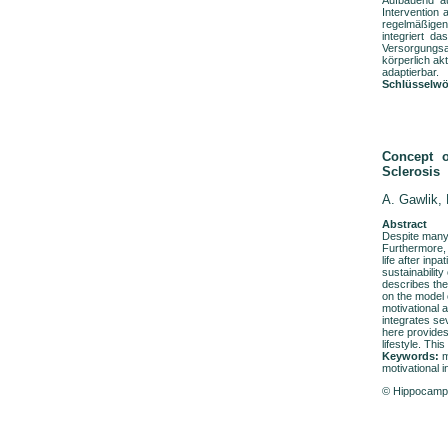
Aufbauend a
Intervention 
regelmäßigen
integriert d
Versorgungsa
körperlich a
adaptierbar.
Schlüsselwö
Concept o
Sclerosis
A. Gawlik
,
Abstract
Despite many 
Furthermore, 
life after inp
sustainability
describes the 
on the model 
motivational a
integrates se
here provides
lifestyle. Th
Keywords:
m
motivational i
© Hippocamp