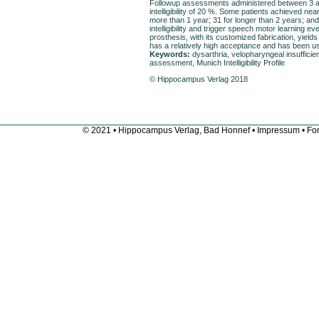
Follow­up assessments administered between 3 an
intelligibility of 20 %. Some patients achieved near
more than 1 year; 31 for longer than 2 years; a
intelligibility and trigger speech motor learning
prosthesis, with its customized fabrication, yields
has a relatively high acceptance and has been use
Keywords:
dysarthria, velopharyngeal insufficienc
assessment, Munich Intelligibility Profile
© Hippocampus Verlag 2018
© 2021 • Hippocampus Verlag, Bad Honnef •
Impressum
• Fon