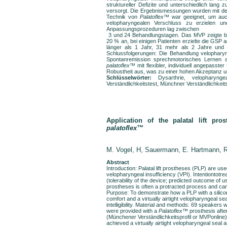
struktureller Defizite und unterschiedlich lan
versorgt. Die Ergebnismessungen wurden mit de
Technik von
Palatoflex™
war geeignet, um auch
velopharyngealen Verschluss zu erzielen u
Anpassungsprozeduren lag zwischen
3 und 24 Behandlungstagen. Das MVP zeigte bei 
20 % an, bei einigen Patienten erzielte die GSP
länger als 1 Jahr, 31 mehr als 2 Jahre und
Schlussfolgerungen: Die Behandlung velophary
Spontanremission sprechmotorisches Lernen a
palatoflex™
mit flexibler, individuell angepasst
Robustheit aus, was zu einer hohen Akzeptanz und
Schlüsselwörter:
Dysarthrie, velopharyng
Verständlichkeitstest, Münchner Verständlichkeits
Application of the palatal lift pr
palatoflex™
M. Vogel, H, Sauermann, E. Hartmann, R.
Abstract
Introduction: Palatal lift prostheses (PLP) are use
velopharyngeal insufficiency (VPI). Intention­to­tre
(tolerability of the device; predicted outcome of u
prostheses is often a protracted process and can b
Purpose: To demonstrate how a PLP with a silicon
comfort and a virtually airtight velopharyngeal sea
intelligibility. Material and methods: 69 speakers
were provided with a
Palatoflex™
prosthesis after
(Münchener Verständlichkeitsprofil or MVP­onli
achieved a virtually airtight velopharyngeal seal 