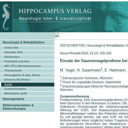
Neurologie & Rehabilitation
ZEITSCHRIFTEN
/
Neurologie & Rehabilitation
/
Online first
Aktuelles Heft
Neurol Rehabil 2018; 24 
Abokunden
Einsatz der Gaumensegelprothese bei
Probeheft und Abo
NEU fÃ¼r Nichtabonnenten
1
M. Vogel, H, Sauermann
, E. Hartmann, 
Themenhefte
Herausgeber & wiss. Beirat
1
Zahnarztpraxis Hartmann, München
Ethische Richtlinien
2
Praxis für Logopädie Doumen, Oppenheim
Archiv
3
Entwicklungsgruppe Klinische Neuropsychologie,
Autorenhinweise
München
Mediadaten [pdf]
Zusammenfassung
Neurogeriatrie
Problemstellung: Eine Gaumensegelprothese (GS
beim Sprechen in den Mundraum zu lenken. Die 
Elektrostimulation &
Indikatoren (Schweregrad der velopharyngeale
Elektrotherapie
Wirkung der GSP). Der Anpassungsprozess e
Missempfindungen seitens des Patienten einher
Es soll gezeigt werden, wie eine GSP mit eine
Anforderungen eines möglichst hohen Tragekomfo
der prothetische Verschluss des Velopharynx a
velopharyngealer Inkompetenz infolge einer Ver