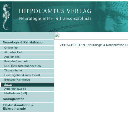
Neurologie & Rehabilitation
ZEITSCHRIFTEN
/
Neurologie & Rehabilitation
/
Online first
Aktuelles Heft
Abokunden
Probeheft und Abo
NEU fÃ¼r Nichtabonnenten
Themenhefte
Herausgeber & wiss. Beirat
Ethische Richtlinien
Archiv
Autorenhinweise
Mediadaten [pdf]
Neurogeriatrie
Elektrostimulation &
Elektrotherapie