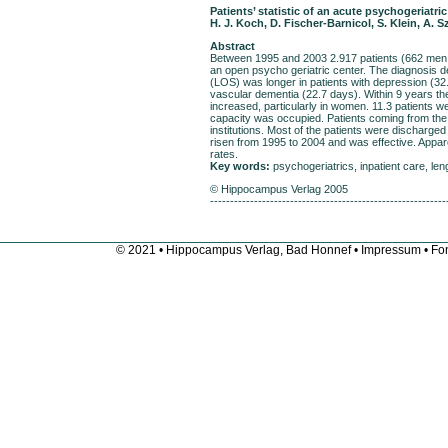
Patients’ statistic of an acute psychogeriatri
H. J. Koch, D. Fischer-Barnicol, S. Klein, A. S
Abstract
Between 1995 and 2003 2.917 patients (662 men,
an open psycho geriatric center. The diagnosis 
(LOS) was longer in patients with depression (32
vascular dementia (22.7 days). Within 9 years t
increased, particularly in women. 11.3 patients 
capacity was occupied. Patients coming from th
institutions. Most of the patients were discharged 
risen from 1995 to 2004 and was effective. Appare
rates.
Key words:
psychogeriatrics, inpatient care, lengt
© Hippocampus Verlag 2005
-----------------------------------------------------------
© 2021 • Hippocampus Verlag, Bad Honnef •
Impressum
• Fon