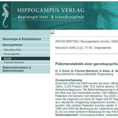
Neurologie & Rehabilitation
ZEITSCHRIFTEN
/
Neurogeriatrie
/
Archiv
/
2005
Neurogeriatrie
NeuroGer 2005; 2 (2): 77–81 Originalarbeit
Aktuelles Heft
-----------------------------------------------------------
Herausgeber
Archiv
Autorenhinweise
Patientenstatistik einer geronto­psych
Elektrostimulation &
Elektrotherapie
H. J. Koch, D. Fischer-Barnicol, S. Klein, A. S
Psychiatrische Universitätsklinik Regensburg
Zusammenfassung
Zwischen 1995 und 2004 wurden auf einer offenen
Jahre, 2.225 Frauen, MW: 75,6 Jahre) betreut. 
Aufnahmediagnosen. Die Bettenbelegung lag in de
pro Bett und Jahr behandelt wurden. Die mittlere 
Patienten mit Demenz vom Alzheimer Typ (DAT) 
sank die Liegezeit von etwa 32 Tagen auf 25 Tag
aus häuslicher Umgebung eingewiesen wurden, ze
wurden. Die meisten Patienten konnten wieder 
1995 und 2004 die Bedeutung der stationären ge
Es ist von einer größeren Belastung für das Pe
Schlüsselwörter:
Gerontopsychiatrie, stationäre