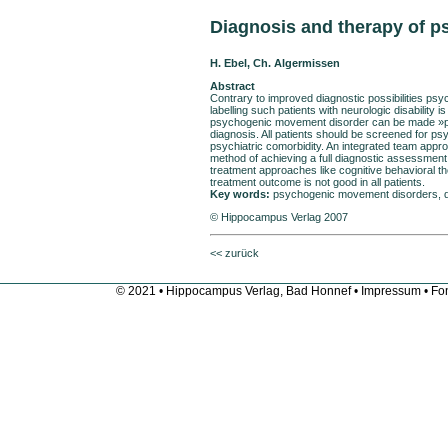
Diagnosis and therapy of 
H. Ebel, Ch. Algermissen
Abstract
Contrary to improved diagnostic possibilities ps
labelling such patients with neurologic disability
psychogenic movement disorder can be made »posit
diagnosis. All patients should be screened for 
psychiatric comorbidity. An integrated team approa
method of achieving a full diagnostic assessment.
treatment approaches like cognitive behavioral t
treatment outcome is not good in all patients.
Key words:
psychogenic movement disorders, di
© Hippocampus Verlag 2007
<< zurück
© 2021 • Hippocampus Verlag, Bad Honnef •
Impressum
• Fon