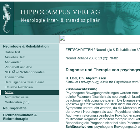
Neurologie & Rehabilitation
ZEITSCHRIFTEN
/
Neurologie & Rehabilitation
/
Online first
Aktuelles Heft
Neurol Rehabil 2007; 13 (2): 78-82
Abokunden
Probeheft und Abo
Diagnose und Therapie von psychog
NEU fÃ¼r Nichtabonnenten
Themenhefte
H. Ebel, Ch. Algermissen
Klinikum Ludwigsburg, Klinik für Psychiatrie un
Herausgeber & wiss. Beirat
Ethische Richtlinien
Zusammenfassung
Archiv
Psychogene Bewegungsstörungen werden trotz ver
solche Patienten fälschlich als neurologisch kra
Autorenhinweise
psychogen fehlzudiagnostizieren. Die Diagnose
Mediadaten [pdf]
»positiv« gestellt werden und stellt nicht nur ein
Symptome untersucht werden, da die Mehrzahl von
Neurogeriatrie
der sowohl Neurologen als auch Psychiater einbez
Elektrostimulation &
Auch wenn störungsspezifische Psychotherapiea
Elektrotherapie
multimodale ko­gnitive Verhaltenstherapie und Bio
Behandlung die Prognose nicht bei allen Patienten
Schlüsselwörter:
psychogene Bewegungsstörunge