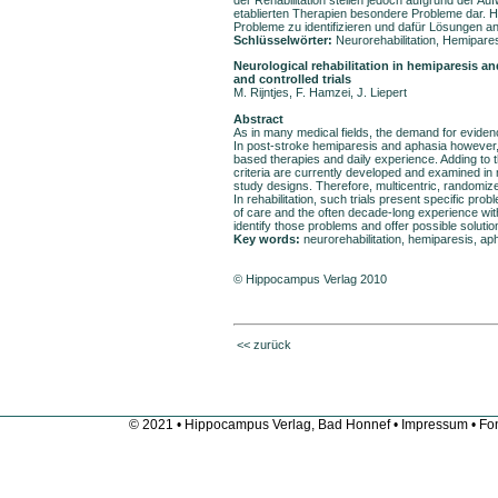
der Rehabilitation stellen jedoch aufgrund der A
etablierten Therapien besondere Probleme dar. Hi
Probleme zu identifizieren und dafür Lösungen a
Schlüsselwörter:
Neurorehabilitation, Hemiparese
Neurological rehabilitation in hemiparesis an
and controlled trials
M. Rijntjes, F. Hamzei, J. Liepert
Abstract
As in many medical fields, the demand for evidenc
In post-stroke hemiparesis and aphasia however,
based therapies and daily experience. Adding to t
criteria are currently developed and examined in 
study designs. Therefore, multicentric, randomize
In rehabilitation, such trials present specific pr
of care and the often decade-long experience with
identify those problems and offer possible solutio
Key words:
neurorehabilitation, hemiparesis, ap
© Hippocampus Verlag 2010
<< zurück
© 2021 • Hippocampus Verlag, Bad Honnef •
Impressum
• Fon