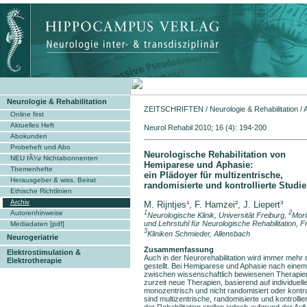
Neurologie & Rehabilitation
ZEITSCHRIFTEN
/
Neurologie & Rehabilitation
/
Online first
Aktuelles Heft
Neurol Rehabil 2010; 16 (
Abokunden
Probeheft und Abo
Neurologische Rehabilitation von
NEU fÃ¼r Nichtabonnenten
Hemiparese und Aphasie:
Themenhefte
ein Plädoyer für multizentrische,
Herausgeber & wiss. Beirat
randomisierte und kontrollierte Studi
Ethische Richtlinien
Archiv
M. Rijntjes¹, F. Hamzei², J. Liepert³
Autorenhinweise
1
2
Neurologische Klinik, Universität Freiburg,
Mori
und Lehrstuhl für Neurologische Rehabilitation, Fr
Mediadaten [pdf]
3
Kliniken Schmieder, Allensbach
Neurogeriatrie
Zusammenfassung
Elektrostimulation &
Auch in der Neurorehabilitation wird immer meh
Elektrotherapie
gestellt. Bei Hemiparese und Aphasie nach einem
zwischen wissenschaftlich bewiesenen Therapien
zurzeit neue Therapien, basierend auf individuelle
monozentrisch und nicht randomisiert oder kontr
sind multizentrische, randomisierte und kontrolli