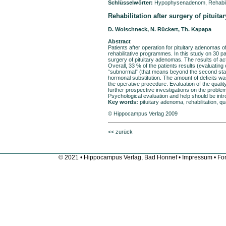
Schlüsselwörter:
Hypophysenadenom, Rehabilita
Rehabilitation after surgery of pitui
D. Woischneck, N. Rückert, Th. Kapapa
Abstract
Patients after operation for pituitary adenomas o
rehabilitative programmes. In this study on 30 pa
surgery of pituitary adenomas. The results of act
Overall, 33 % of the patients results (evaluating
“subnormal” (that means beyond the second standa
hormonal substitution. The amount of deficits wa
the operative procedure. Evaluation of the quali
further prospective investigations on the proble
Psychological evaluation and help should be int
Key words:
pituitary adenoma, rehabilitation, qua
© Hippocampus Verlag 2009
<< zurück
© 2021 • Hippocampus Verlag, Bad Honnef •
Impressum
• Fon