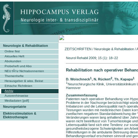
Neurologie & Rehabilitation
ZEITSCHRIFTEN
/
Neurologie & Rehabilitation
/
Online first
Aktuelles Heft
Neurol Rehabil 2009; 15
Abokunden
Probeheft und Abo
Rehabilitation nach operativer Beh
NEU fÃ¼r Nichtabonnenten
Themenhefte
1
2
1
D. Woischneck
, N. Rückert
, Th. Kapapa
Herausgeber & wiss. Beirat
1
Neurochirurgische Klinik, Universitätsklinikum 
Ethische Richtlinien
Hannover
Archiv
Zusammenfassung
Autorenhinweise
Patienten nach operativer Behandlung von Hypo
Mediadaten [pdf]
Probleme in der Nachsorge berücksichtigt würde
Imbalanzen und die Lebensqualität nach operat
Neurogeriatrie
Testungen wurden mit medizinischen Daten korrel
Elektrostimulation &
zweifachen negativen Standardabweichung der V
Elektrotherapie
Veränderungen waren lang anhaltend über Jahre,
waren nicht beeinflusst von Tumorhistologie und
Lebensqualität fand sich eine Tendenz zur sozia
gesundheitsbezogene Schwierigkeiten am Arbeit
Hilfestellungen in die ambulante Betreuung dies
Behandlungsverlauf erscheinen sinnvoll und gere