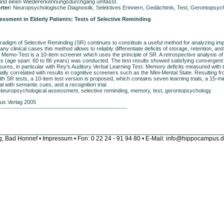
und einen Wiedererkennungsdurchgang umfasst.
rter:
Neuropsychologische Diagnostik, Selektives Erinnern, Gedächtnis, Test, Gerontopsyc
sment in Elderly Patients: Tests of Selective Reminding
adigm of Selective Reminding (SR) continues to constitute a useful method for analyzing imp
y clinical cases this method allows to reliably differentiate deficits of storage, retention, and 
Memo-Test is a 10-item screener which uses the principle of SR. A retrospective analysis of 
nts (age span: 60 to 86 years) was conducted. The test results showed satisfying convergent v
es, in particular with Rey’s Auditory Verbal Learning Test. Memory deficits measured with
ally correlated with results in cognitive screeners such as the Mini-Mental State. Resulting fr
th SR tests, a 10-item test version is proposed, which contains seven learning trials, a 15-mi
ial with semantic cues, and a recognition trial.
europsychological assessment, selective reminding, memory, test, gerontopsychology
us Verlag 2005
----------------------------------------------------------------
g, Bad Honnef •
Impressum
• Fon: 0 22 24 - 91 94 80 • E-Mail:
info@hippocampus.