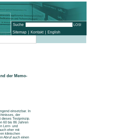
Suche
Sitemap
|
Kontakt
|
English
 und der Memo-
ngend einsetzbar. In
chtnisses, der
 dieses Testprinzip.
on 60 bis 86 Jahren
en Lern- und
auch eher mit
en klinischen
en Abruf auch einen