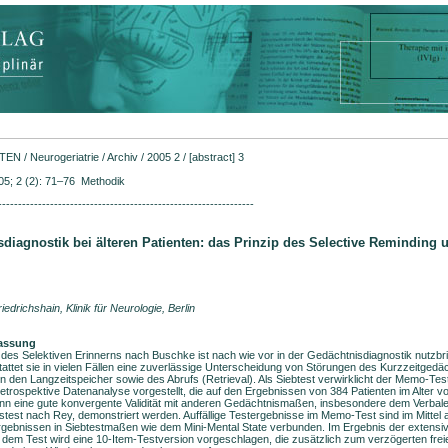
FTEN
/
Neurogeriatrie
/
Archiv
/
2005 2
/ [abstract] 3
5; 2 (2): 71–76 Methodik
----------------------------------------------------------------
diagnostik bei älteren Patienten: das Prinzip des Selective Reminding
iedrichshain, Klinik für Neurologie, Berlin
assung
des Selektiven Erinnerns nach Buschke ist nach wie vor in der Gedächtnisdiagnostik nutzbri
stattet sie in vielen Fällen eine zuverlässige Unterscheidung von Störungen des Kurzzeitgedä
n den Langzeitspeicher sowie des Abrufs (Retrieval). Als Siebtest verwirklicht der Memo-Test
retrospektive Datenanalyse vorgestellt, die auf den Ergebnissen von 384 Patienten im Alter v
ann eine gute konvergente Validität mit anderen Gedächtnismaßen, insbesondere dem Verbal
stest nach Rey, demonstriert werden. Auffällige Testergebnisse im Memo-Test sind im Mittel 
gebnissen in Siebtestmaßen wie dem Mini-Mental State verbunden. Im Ergebnis der extensiv
 dem Test wird eine 10-Item-Testversion vorgeschlagen, die zusätzlich zum verzögerten frei