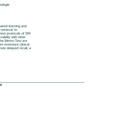
hologie
aired learning and
retrieval. In
test protocols of 384
alidity with other
 the Memo-Test are
om extensive clinical
nute delayed recall, a
de