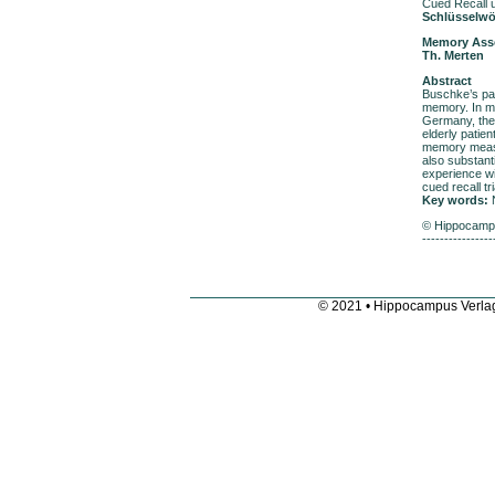
Cued Recall 
Schlüsselwö
Memory Asses
Th. Merten
Abstract
Buschke’s par
memory. In man
Germany, the 
elderly patie
memory measur
also substanti
experience wi
cued recall tr
Key words:
N
© Hippocamp
----------------
© 2021 • Hippocampus Verla