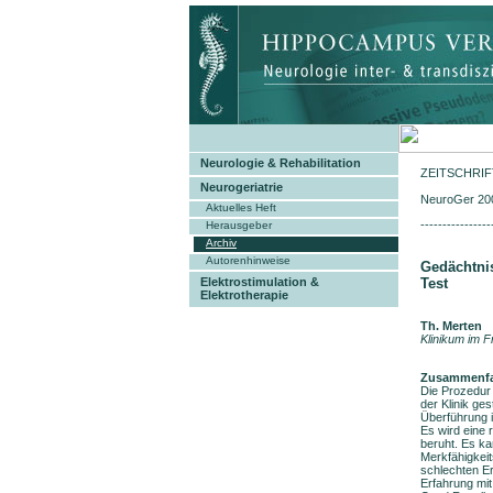
Neurologie & Rehabilitation
ZEITSCHRI
Neurogeriatrie
NeuroGer 200
Aktuelles Heft
----------------
Herausgeber
Archiv
Autorenhinweise
Gedächtnis
Test
Elektrostimulation &
Elektrotherapie
Th. Merten
Klinikum im Fr
Zusammenf
Die Prozedur 
der Klinik ge
Überführung i
Es wird eine 
beruht. Es k
Merkfähigkeit
schlechten Er
Erfahrung mit