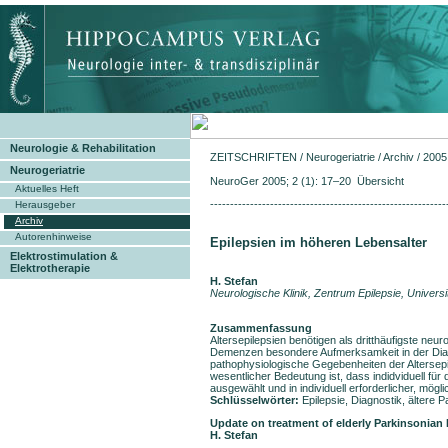
Neurologie & Rehabilitation
ZEITSCHRIFTEN
/
Neurogeriatrie
/
Archiv
/
2005
Neurogeriatrie
NeuroGer 2005; 2 (1): 17–20 Übersicht
Aktuelles Heft
-----------------------------------------------------------
Herausgeber
Archiv
Autorenhinweise
Epilepsien im höheren Lebensalter
Elektrostimulation &
Elektrotherapie
H. Stefan
Neurologische Klinik, Zentrum Epilepsie, Univers
Zusammenfassung
Altersepilepsien benötigen als dritthäufigste n
Demenzen besondere Aufmerksamkeit in der Diagn
pathophysiologische Gegebenheiten der Altersepi
wesentlicher Bedeutung ist, dass indidviduell für 
ausgewählt und in individuell erforderlicher, mögl
Schlüsselwörter:
Epilepsie, Diagnostik, ältere Pa
Update on treatment of elderly Parkinsonian 
H. Stefan