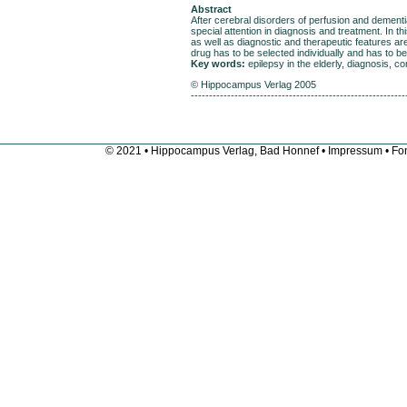
Abstract
After cerebral disorders of perfusion and dementia
special attention in diagnosis and treatment. In th
as well as diagnostic and therapeutic features are
drug has to be selected individually and has to b
Key words:
epilepsy in the elderly, diagnosis, c
© Hippocampus Verlag 2005
-----------------------------------------------------------
© 2021 • Hippocampus Verlag, Bad Honnef •
Impressum
• Fon