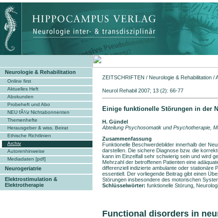
Neurologie & Rehabilitation
ZEITSCHRIFTEN
/
Neurologie & Rehabilitation
/
Online first
Aktuelles Heft
Neurol Rehabil 2007; 13 (2): 66-77
Abokunden
Probeheft und Abo
Einige funktionelle Störungen in der 
NEU fÃ¼r Nichtabonnenten
Themenhefte
H. Gündel
Abteilung Psychosomatik und Psychotherapie, M
Herausgeber & wiss. Beirat
Ethische Richtlinien
Zusammenfassung
Archiv
Funktionelle Beschwerdebilder innerhalb der Neur
darstellen. Die sichere Diagnose bzw. die korre
Autorenhinweise
kann im Einzelfall sehr schwierig sein und wird ge
Mediadaten [pdf]
Mehrzahl der betroffenen Patienten eine adäquate 
differenziell indizierte ambulante oder stationär
Neurogeriatrie
essentiell. Der vorliegende Beitrag gibt einen Übe
Elektrostimulation &
Störungen insbesondere des motorischen Syst
Elektrotherapie
Schlüsselwörter:
funktionelle Störung, Neurolog
Functional disorders in ne