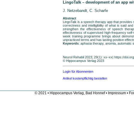
LingoTalk – development of an app wi
J. Netzebandt, C. Scharfe
Abstract
LingoTalk is a speech therapy app that provides s
correctness and intelligibility of what is said 
strengthen the effectiveness of speech thera
effectiveness of supervised high-frequency self-t
week training programme brings about demonstr
unpracticed terms and has lasting positive effe
Keywords
: aphasia therapy, anomia, automatic s
Neurol Rehabil 2023; 29(1): xx–xx| https:
© Hippocampus Verlag 2023
Login für Abonnenten
Artikel kostenpflichtig bestellen
© 2021 • Hippocampus Verlag, Bad Honnef •
Impressum
• Fon