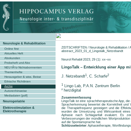
Neurologie & Rehabilitation
ZEITSCHRIFTEN
/
Neurologie & Rehabilitation
/
Online first
abstract_2023_01_d_Lingotalk_Netzebandt
Aktuelles Heft
Abokunden
Neurol Rehabil 2023; 29 (1): xx–xx
Probeheft und Abo
LingoTalk – Entwicklung einer App mi
NEU fÃ¼r Nichtabonnenten
Themenhefte
1
2
J. Netzebandt
, C. Scharfe
Herausgeber & wiss. Beirat
Ethische Richtlinien
1
Lingo Lab, P.A.N. Zentrum Berlin
Archiv
² herzdigital
Autorenhinweise
Mediadaten [pdf]
Zusammenfassung
LingoTalk ist eine sprachtherapeutische App, die
Neurogeriatrie
Spracherkennung bewertet die Korrektheit und 
Elektrostimulation &
die Therapiefrequenz gesteigert und die Effekti
Elektrotherapie
wurden die Umsetzung und Wirksamkeit eines su
Aphasie nach Schlaganfall evaluiert. Es ze
Verbesserungen der mündlichen Wortproduktion f
auf die Spontansprache hat.
Schlüsselwörter
: Aphasietherapie, Wortfin