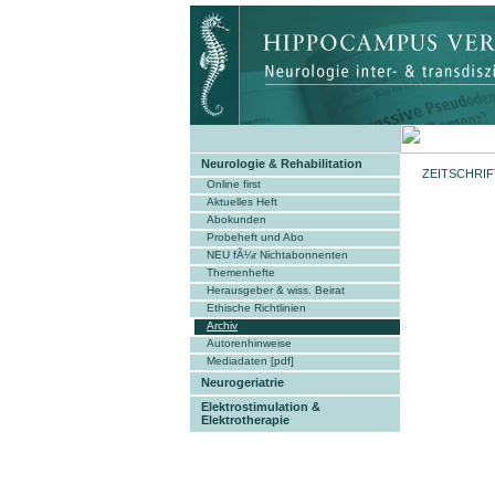
Neurologie & Rehabilitation
ZEITSCHRI
Online first
Aktuelles Heft
Abokunden
Probeheft und Abo
NEU fÃ¼r Nichtabonnenten
Themenhefte
Herausgeber & wiss. Beirat
Ethische Richtlinien
Archiv
Autorenhinweise
Mediadaten [pdf]
Neurogeriatrie
Elektrostimulation &
Elektrotherapie