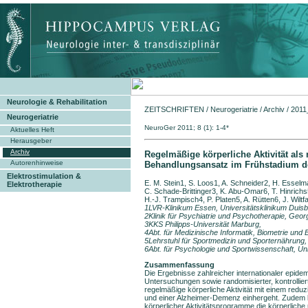
Neurologie & Rehabilitation
ZEITSCHRIFTEN
/
Neurogeriatrie
/
Archiv
/
2011
Neurogeriatrie
NeuroGer 2011; 8 (1)
Aktuelles Heft
Herausgeber
Archiv
Regelmäßige körperliche Aktivität al
Autorenhinweise
Behandlungsansatz im Frühstadium d
Elektrostimulation &
E. M. Stein1, S. Loos1, A. Schneider2, H. Essel
Elektrotherapie
C. Schade-Brittinger3, K. Abu-Omar6, T. Hinrich
H.-J. Trampisch4, P. Platen5, A. Rütten6, J. Wiltf
1LVR-Klinikum Essen, Universitätsklinikum Duis
2Klinik für Psychiatrie und Psychotherapie, Geor
3KKS Philipps-Universität Marburg,
4Abt. für Medizinische Informatik, Biometrie und
5Lehrstuhl für Sportmedizin und Sporternährung
6Abt. für Psychologie und Sportwissenschaft, Uni
Zusammenfassung
Die Ergebnisse zahlreicher internationaler epide
Untersuchungen sowie randomisierter, kontrolliert
regelmäßige körperliche Aktivität mit einem reduz
und einer Alzheimer-Demenz einhergeht. Zudem k
körperlicher Aktivitätsprogramme die körperliche