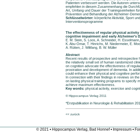
Patienten verbessert werden. Die Autoren unters
empfehlen in diesem Zusammenhang die Durchfü
Art, Umfang und Dauer der Trainingseinheiten für
Prävention und Behandlung der Alzheimer-Demen
Schlüsselwörter
:
körperliche Aktivität, Sport u
Interventionsprogramme
The effectiveness of regular physical activit
cognitive impairment and early Alzheimer’s 
E. M. Stein, S. Loos, A. Schneider, H. Esselmann,
K. Abu-Omar, T. Hinrichs, M. Niedermeier, E. Moo
A. Rütten, J. Wiltfang, B. W. Müller
Abstract
Recent results of prospective and retrospective
the relatively small set of human randomized clinica
on cognition advocate the effectiveness of regular
prostration and development of dementia. In addit
could enhance their physical and cognitive perfo
In connection with their findings in reviews on the
on lasting physical training programs to specify 
achieve maximum effectiveness.
Key words
:
physical activity, exercise and cogn
© Hippocampus Verlag 2011
*Erstpublikation in Neurologie & Rehabilitation 20
<< zurück
© 2021 • Hippocampus Verlag, Bad Honnef •
Impressum
• Fon