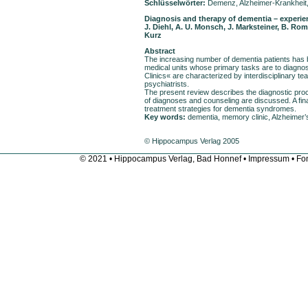
Schlüsselwörter:
Demenz, Alzheimer-Krankheit
Diagnosis and therapy of dementia – experi
J. Diehl, A. U. Monsch, J. Marksteiner, B. Rom
Kurz
Abstract
The increasing number of dementia patients has b
medical units whose primary tasks are to diagno
Clinics« are characterized by interdisciplinary te
psychiatrists.
The present review describes the diagnostic pro
of diagnoses and counseling are discussed. A fin
treatment strategies for dementia syndromes.
Key words:
dementia, memory clinic, Alzheimer’
© Hippocampus Verlag 2005
© 2021 • Hippocampus Verlag, Bad Honnef •
Impressum
• Fon