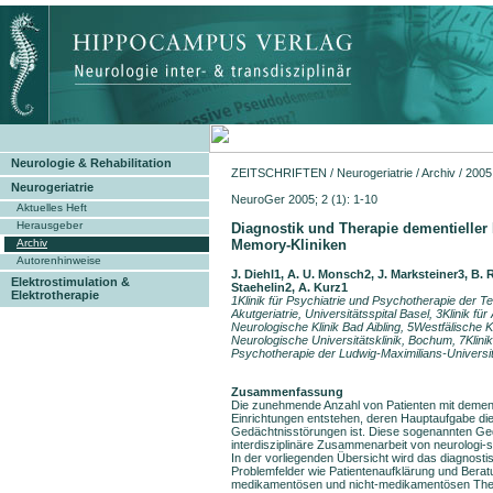
Neurologie & Rehabilitation
ZEITSCHRIFTEN
/
Neurogeriatrie
/
Archiv
/
2005
Neurogeriatrie
NeuroGer 2005; 2 (1): 1-10
Aktuelles Heft
Herausgeber
Diagnostik und Therapie dementielle
Memory-Kliniken
Archiv
Autorenhinweise
J. Diehl1, A. U. Monsch2, J. Marksteiner3, B.
Elektrostimulation &
Staehelin2, A. Kurz1
Elektrotherapie
1Klinik für Psychiatrie und Psychotherapie der
Akutgeriatrie, Universitätsspital Basel, 3Klinik 
Neurologische Klinik Bad Aibling, 5Westfälische K
Neurologische Universitätsklinik, Bochum, 7Klini
Psychotherapie der Ludwig-Maximilians-Univers
Zusammenfassung
Die zunehmende Anzahl von Patienten mit dement
Einrichtungen entstehen, deren Hauptaufgabe die
Gedächtnisstörungen ist. Diese sogenannten Ge
interdisziplinäre Zusammenarbeit von neurologi-
In der vorliegenden Übersicht wird das diagnost
Problemfelder wie Patientenaufklärung und Beratun
medikamentösen und nicht-medikamentösen Thera