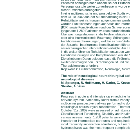
Patienten benötigen nach Abschluss der Erstbeha
Versorgungsstufe weiter zu verbessern, wurde e
dieser Patienten durchgeführt.
In eine multizentrische und prospektive Studie 
dem 31.10.2002 aus der Akutbehandlung in die Fr
Rehabilitationseinrichtungen aufgenommen wurd
wurden Funktionsstörungen auf Basis der Interna
(ICF) sowie Komplikationen und der Schweregrad
Insgesamt 1.280 Patienten wurden durchschnittl
Überwachungsstationen in die Frührehabilitatio
oder eine intermittierende Beatmung. Störungen d
Funktionseinschränkungen, welche sich im Verlauf
der Sprache. Interkurrente Komplikationen führte
neurochirurgischer Interventionen erfolgte. Am E
in die weiterführende Rehabilitation entlassen wer
Funktionsstörungen und Komplikationen war die V
Die erhobenen Daten belegen, dass die Frührehabil
akuten neurologischen Erkrankungen ist und die I
Therapiekonzept erfordert.
Key words:
Frührehabilitation, Neurologie, Neu
The role of neurological-neurochirurgical earl
neurological diseases
M. Spranger, B. Hoffmann, H. Karbe, C. Krusch
Steube, A. Voss
Abstract
Progress in acute and intensive care medicine has
nervous system. Since they suffer from a variety o
multicenter prospective trial was performed to 
neurological-neurosurgical rehabilitation. Therefore
October 31st 2002 were assessed on admittance, o
Classification of Functioning, Disability and H
various assessments. 1.280 patients were admitte
intensive or intermediate care units and required c
most frequently impaired on admittance, but reco
hydrocephalus was the most frequent complication 