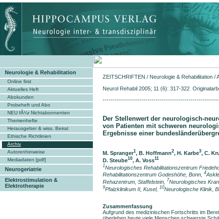
Neurologie & Rehabilitation
ZEITSCHRIFTEN
/
Neurologie & Rehabilitation
/
Online first
Neurol Rehabil 2005; 11 (6): 317-322 Originalarb
Aktuelles Heft
Abokunden
-----------------------------------------------------------
Probeheft und Abo
NEU fÃ¼r Nichtabonnenten
Der Stellenwert der neurologisch-neur
Themenhefte
von Patienten mit schweren neurolog
Herausgeber & wiss. Beirat
Ergebnisse einer bundesländerübergre
Ethische Richtlinien
Archiv
1
2
3
Autorenhinweise
M. Spranger
, B. Hoffmann
, H. Karbe
, C. K
10
11
Mediadaten [pdf]
D. Steube
, A. Voss
1
Neurologisches Rehabilitationszentrum Friedeh
Neurogeriatrie
4
Rehabilitationszentrum Godeshöhe, Bonn,
Askle
Elektrostimulation &
7
Rehazentrum, Staffelstein,
Neurologisches Kra
Elektrotherapie
9
10
Pfalzklinikum II, Kusel,
Neurologische Klinik, 
Zusammenfassung
Aufgrund des medizinischen Fortschritts im Berei
überleben heute viele Menschen schwerste Sch