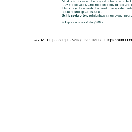
Most patients were discharged at home or in furth
stay varied widely and independently of age and 
This study documents the need to integrate medicin
acute neurological diseases.
Schlüsselwörter:
rehabilitation, neurology, ne
© Hippocampus Verlag 2005
-----------------------------------------------------------
© 2021 • Hippocampus Verlag, Bad Honnef •
Impressum
• Fon