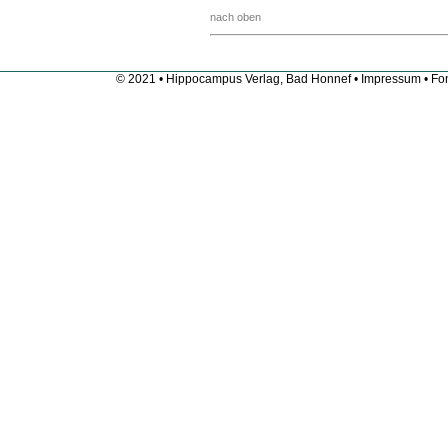
nach oben
© 2021 • Hippocampus Verlag, Bad Honnef •
Impressum
• Fon