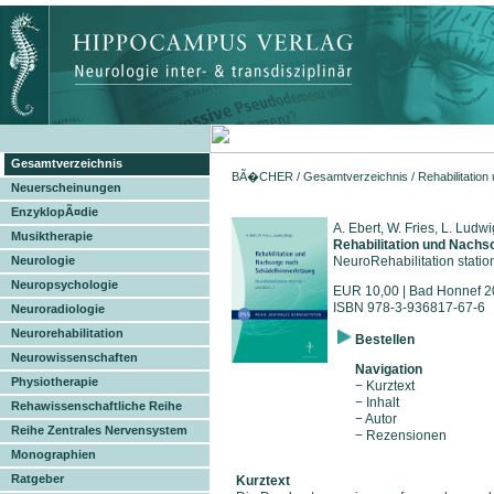
Gesamtverzeichnis
BÃ�CHER
/
Gesamtverzeichnis
/ Rehabilitatio
Neuerscheinungen
EnzyklopÃ¤die
A. Ebert, W. Fries, L. Ludwi
Musiktherapie
Rehabilitation und Nachs
Neurologie
NeuroRehabilitation statio
Neuropsychologie
EUR 10,00 | Bad Honnef 
ISBN 978-3-936817-67-6
Neuroradiologie
Neurorehabilitation
Bestellen
Neurowissenschaften
Navigation
Physiotherapie
− Kurztext
− Inhalt
Rehawissenschaftliche Reihe
− Autor
Reihe Zentrales Nervensystem
− Rezensionen
Monographien
Ratgeber
Kurztext