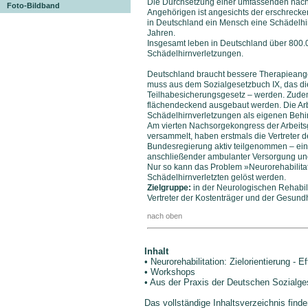
Die Durchsetzung einer umfassenden nachs
Foto-Bildband
Angehörigen ist angesichts der erschrecken
in Deutschland ein Mensch eine Schädelhir
Jahren.
Insgesamt leben in Deutschland über 800
Schädelhirnverletzungen.
Deutschland braucht bessere Therapieang
muss aus dem Sozialgesetzbuch IX, das die
Teilhabesicherungsgesetz – werden. Zude
flächendeckend ausgebaut werden. Die Arbe
Schädelhirnverletzungen als eigenen Behi
Am vierten Nachsorgekongress der Arbeits
versammelt, haben erstmals die Vertreter d
Bundesregierung aktiv teilgenommen – ein 
anschließender ambulanter Versorgung und R
Nur so kann das Problem »Neurorehabilitati
Schädelhirnverletzten gelöst werden.
Zielgruppe:
in der Neurologischen Rehabili
Vertreter der Kostenträger und der Gesundh
nach oben
Inhalt
• Neurorehabilitation: Zielorientierung - E
• Workshops
• Aus der Praxis der Deutschen Sozialg
Das vollständige Inhaltsverzeichnis find