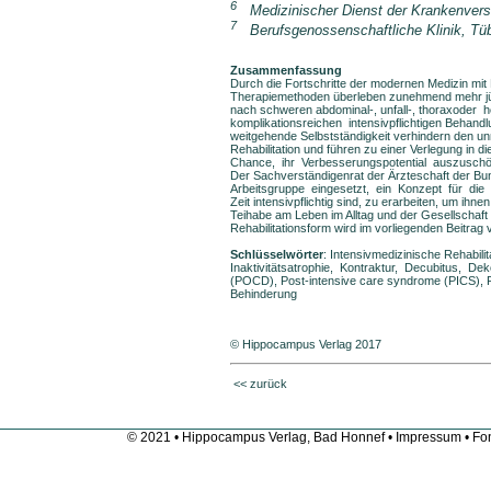
6
Medizinischer Dienst der Krankenvers
7
Berufsgenossenschaftliche Klinik, Tü
Zusammenfassung
Durch die Fortschritte der modernen Medizin mit N
Therapiemethoden überleben zunehmend mehr jüng
nach schweren abdominal-, unfall-, thoraxoder
komplikationsreichen intensivpflichtigen Behand
weitgehende Selbstständigkeit verhindern den un
Rehabilitation und führen zu einer Verlegung in
Chance, ihr Verbesserungspotential auszuschö
Der Sachverständigenrat der Ärzteschaft der Bu
Arbeitsgruppe eingesetzt, ein Konzept für die R
Zeit intensivpflichtig sind, zu erarbeiten, um ihn
Teihabe am Leben im Alltag und der Gesellschaft 
Rehabilitationsform wird im vorliegenden Beitrag v
Schlüsselwörter
: Intensivmedizinische Rehabilit
Inaktivitätsatrophie, Kontraktur, Decubitus, De
(POCD), Post-intensive care syndrome (PICS), Fun
Behinderung
© Hippocampus Verlag 2017
<< zurück
© 2021 • Hippocampus Verlag, Bad Honnef •
Impressum
• Fon