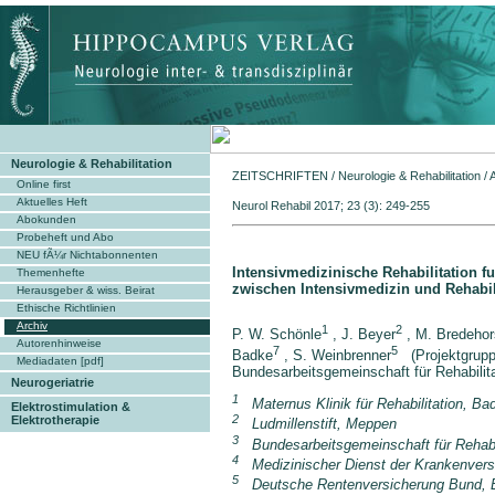
Neurologie & Rehabilitation
ZEITSCHRIFTEN
/
Neurologie & Rehabilitation
/
Online first
Aktuelles Heft
Neurol Rehabil 2017; 2
Abokunden
Probeheft und Abo
NEU fÃ¼r Nichtabonnenten
Intensivmedizinische Rehabilitation f
Themenhefte
zwischen Intensivmedizin und Rehabil
Herausgeber & wiss. Beirat
Ethische Richtlinien
Archiv
1
2
P. W. Schönle
, J. Beyer
, M. Bredehor
Autorenhinweise
7
5
Badke
, S. Weinbrenner
(Projektgruppe
Mediadaten [pdf]
Bundes
arbeitsgemeinschaft für Rehabili
Neurogeriatrie
1
Maternus Klinik für Rehabilitation, B
Elektrostimulation &
2
Elektrotherapie
Ludmillenstift, Meppen
3
Bundesarbeitsgemeinschaft für Rehabili
4
Medizinischer Dienst der Krankenvers
5
Deutsche Rentenversicherung Bund, B