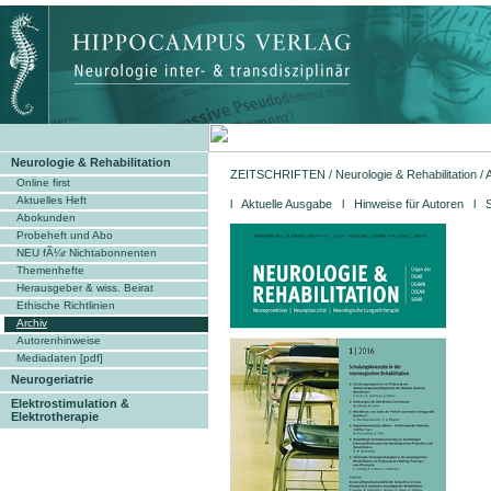
Neurologie & Rehabilitation
ZEITSCHRIFTEN
/
Neurologie & Rehabilitation
/
Online first
Aktuelles Heft
l
Aktuelle Ausgabe
l
Hinweise für Autoren
l 
Abokunden
Probeheft und Abo
NEU fÃ¼r Nichtabonnenten
Themenhefte
Herausgeber & wiss. Beirat
Ethische Richtlinien
Archiv
Autorenhinweise
Mediadaten [pdf]
Neurogeriatrie
Elektrostimulation &
Elektrotherapie