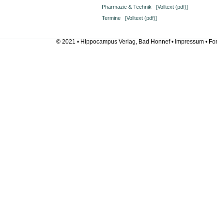
Pharmazie & Technik
[Volltext (pdf)]
Termine
[Volltext (pdf)]
© 2021 • Hippocampus Verlag, Bad Honnef •
Impressum
• Fon