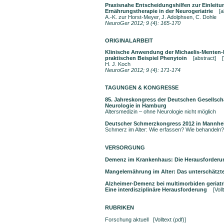
Praxisnahe Entscheidungshilfen zur Einleitu
Ernährungstherapie in der Neurogeriatrie
[a
A.-K. zur Horst-Meyer, J. Adolphsen, C. Dohle
NeuroGer 2012; 9 (4): 165-170
ORIGINALARBEIT
Klinische Anwendung der Michaelis-Menten
praktischen Beispiel Phenytoin
[abstract]
H. J. Koch
NeuroGer 2012; 9 (4): 171-174
TAGUNGEN & KONGRESSE
85. Jahreskongress der Deutschen Gesellscha
Neurologie in Hamburg
Altersmedizin – ohne Neurologie nicht möglich
Deutscher Schmerzkongress 2012 in Mannh
Schmerz im Alter: Wie erfassen? Wie behande
VERSORGUNG
Demenz im Krankenhaus: Die Herausforderu
Mangelernährung im Alter: Das unterschätz
Alzheimer-Demenz bei multimorbiden geriatr
Eine interdisziplinäre Herausforderung
[Voll
RUBRIKEN
Forschung aktuell
[Volltext (pdf)]