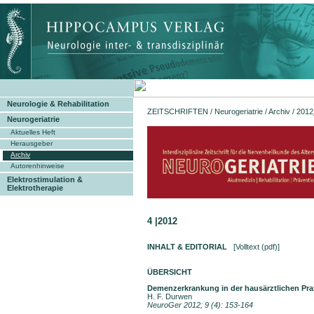
Neurologie & Rehabilitation
ZEITSCHRIFTEN
/
Neurogeriatrie
/
Archiv
/ 2012
Neurogeriatrie
Aktuelles Heft
Herausgeber
Archiv
Autorenhinweise
Elektrostimulation &
Elektrotherapie
4 |2012
INHALT & EDITORIAL
[Volltext (pdf)]
ÜBERSICHT
Demenzerkrankung in der hausärztlichen Pr
H. F. Durwen
NeuroGer 2012; 9 (4): 153-164