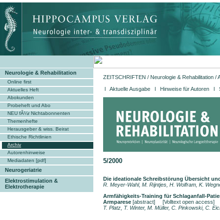
Neurologie & Rehabilitation
ZEITSCHRIFTEN
/
Neurologie & Rehabilitation
/
Online first
l
Aktuelle Ausgabe
l
Hinweise für Autoren
l 
Aktuelles Heft
Abokunden
Probeheft und Abo
NEU fÃ¼r Nichtabonnenten
Themenhefte
Herausgeber & wiss. Beirat
Ethische Richtlinien
Archiv
Autorenhinweise
5/2000
Mediadaten [pdf]
Neurogeriatrie
Die ideationale Schreibstörung Übersicht un
Elektrostimulation &
R. Meyer-Wahl, M. Rijntjes, H. Wolfram, K. Wegne
Elektrotherapie
Armfähigkeits-Training für Schlaganfall-Pati
Armparese
[abstract]
[Volltext open access]
T. Platz, T. Winter, M. Müller, C. Pinkowski, C. Ei