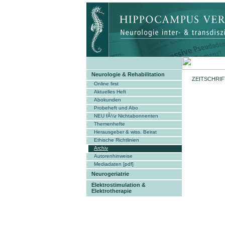
Neurologie & Rehabilitation
ZEITSCHRI
Online first
Aktuelles Heft
Abokunden
Probeheft und Abo
NEU fÃ¼r Nichtabonnenten
Themenhefte
Herausgeber & wiss. Beirat
Ethische Richtlinien
Archiv
Autorenhinweise
Mediadaten [pdf]
Neurogeriatrie
Elektrostimulation &
Elektrotherapie