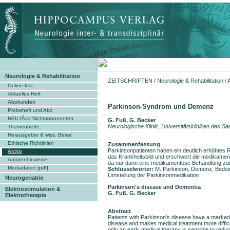
Neurologie & Rehabilitation
ZEITSCHRIFTEN
/
Neurologie & Rehabilitation
/
Online first
Aktuelles Heft
Abokunden
Parkinson-Syndrom und Demenz
Probeheft und Abo
NEU fÃ¼r Nichtabonnenten
G. Fuß, G. Becker
Neurologische Klinik, Universitätskliniken des S
Themenhefte
Herausgeber & wiss. Beirat
Ethische Richtlinien
Zusammenfassung
Parkinsonpatienten haben ein deutlich erhöhtes 
Archiv
das Krankheitsbild und erschwert die medikament
Autorenhinweise
da nur dann eine medikamentöse Behandlung zur 
Mediadaten [pdf]
Schlüsselwörter:
M. Parkinson, Demenz, Bedsid
Umstellung der Parkinsonmedikation
Neurogeriatrie
Parkinson's disease and Dementia
Elektrostimulation &
G. Fuß, G. Becker
Elektrotherapie
Abstract
Patients with Parkinson's disease have a marked
disease and makes medical treatment more diffi
only an early medical therapy is sensible to redu